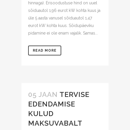
hinnaga). Erisoodustuse hind on uuel
sõiduautol 1,96 eurot kW kohta kuus ja
üle 5 aasta vanusel sõiduautol 1,47
eurot kW kohta kuus. Sõidupäeviku
pidamine ei ole enam vajalik. Samas...
READ MORE
05 JAAN
TERVISE
EDENDAMISE
KULUD
MAKSUVABALT