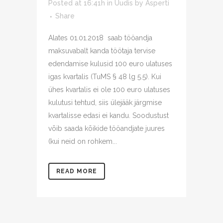
Posted at 16:41h
in
Uudis
by
Asperti
Share
Alates 01.01.2018 saab tööandja
maksuvabalt kanda töötaja tervise
edendamise kulusid 100 euro ulatuses
igas kvartalis (TuMS § 48 lg 5.5). Kui
ühes kvartalis ei ole 100 euro ulatuses
kulutusi tehtud, siis ülejääk järgmise
kvartalisse edasi ei kandu. Soodustust
võib saada kõikide tööandjate juures
(kui neid on rohkem...
READ MORE