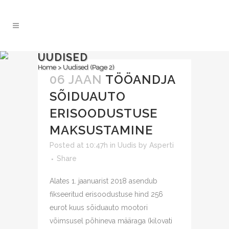
UUDISED
Home
>
Uudised
(Page 2)
06 JAAN
TÖÖANDJA
SÕIDUAUTO
ERISOODUSTUSE
MAKSUSTAMINE
Posted at 10:47h
in
Uudis
by
Asperti
Share
Alates 1. jaanuarist 2018 asendub
fikseeritud erisoodustuse hind 256
eurot kuus sõiduauto mootori
võimsusel põhineva määraga (kilovati