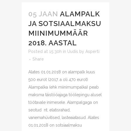
05 JAAN
ALAMPALK
JA SOTSIAALMAKSU
MIINIMUMMÄÄR
2018. AASTAL
Posted at 15:30h
in
Uudis
by
Asperti
Share
Alates 01.01.2018 on alampalk kuus
500 eurot (2017. a oli 470 eurot)
Alampalka (ehk miinimumpalka) peab
maksma täistööajaga töölepingu alusel
töötavale inimesele. Alampalgaga on
seotud nt. elatisrahad,
vanemahüvitised, lasteaiatasud. Alates
01.01.2018 on sotsiaalmaksu