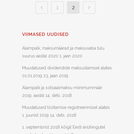
1
2
VIIMASED UUDISED
Alampalk, maksumäärad ja maksuvaba tulu
suurus aastal 2020
1. jaan 2020
Muudatused dividendide maksustamisel alates
01.01.2019
23. jaan 2019
Alampalk ja sotsiaalmaksu miinimummäär
2019. aastal
14. dets. 2018
Muudatused töötamise registreerimisel alates
1. juunist 2019
14. dets. 2018
1. septembrist 2018 kõigil Eesti äriühingutel