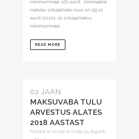
miinimummäär 470 eurot, minimaalne
makstav sotsiaalmaks kuus on 155.10
eurot (2017.a. oli sotsiaalmaksu
miinimummäär...
READ MORE
02 JAAN
MAKSUVABA TULU
ARVESTUS ALATES
2018 AASTAST
Posted at 10:19h
in
Uudis
by
Asperti