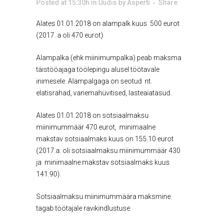
Posted at 15:30h
in
Uudis
by
Asperti
Share
Alates 01.01.2018 on alampalk kuus 500 eurot
(2017. a oli 470 eurot)
Alampalka (ehk miinimumpalka) peab maksma
täistööajaga töölepingu alusel töötavale
inimesele. Alampalgaga on seotud nt.
elatisrahad, vanemahüvitised, lasteaiatasud.
Alates 01.01.2018 on sotsiaalmaksu
miinimummäär 470 eurot, minimaalne
makstav sotsiaalmaks kuus on 155.10 eurot
(2017.a. oli sotsiaalmaksu miinimummäär 430
ja minimaalne makstav sotsiaalmaks kuus
141.90).
Sotsiaalmaksu miinimummäära maksmine
tagab töötajale ravikindlustuse.