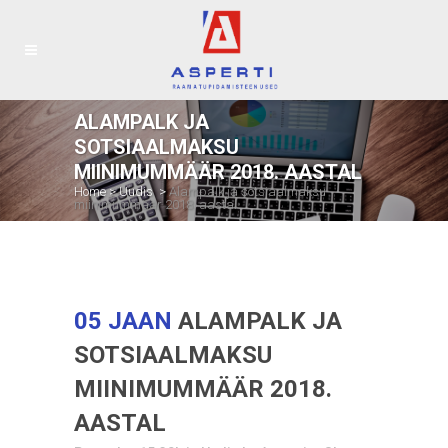
ALAMPALK JA
SOTSIAALMAKSU
MIINIMUMMÄÄR 2018. AASTAL
Home
>
Uudis
>
Alampalk ja sotsiaalmaksu
miinimummäär 2018. aastal
05 JAAN
ALAMPALK JA
SOTSIAALMAKSU
MIINIMUMMÄÄR 2018.
AASTAL